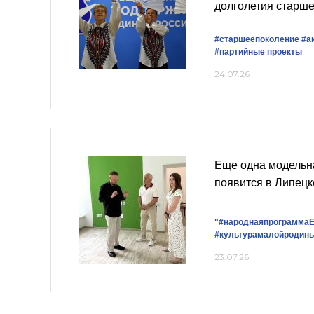
долголетия старше
#старшеепоколение
#а
#партийные проекты
24.07.26
Еще одна модельн
появится в Липецк
"#народнаяпрограммаЕ
#культурамалойродин
23.07.26