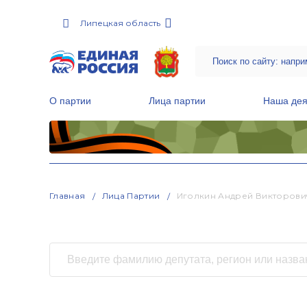
Липецкая область
О партии
Лица партии
Наша дея
Местные общественные приемные Партии
Руководитель Региональной обще
Народная программа «Единой России»
Главная
Лица Партии
Иголкин Андрей Викторови