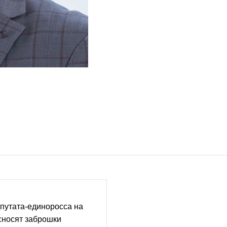
путата-единоросса на
сносят заброшки