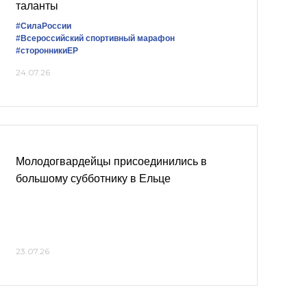
таланты
#СилаРоссии
#Всероссийский спортивный марафон
#сторонникиЕР
24.07.26
Молодогвардейцы присоединились в
большому субботнику в Ельце
23.07.26