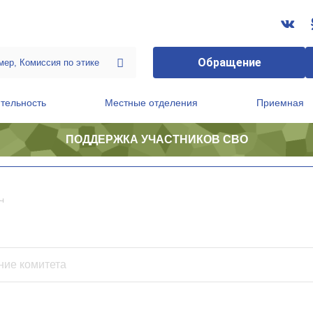
Обращение
тельность
Местные отделения
Приемная
ПОДДЕРЖКА УЧАСТНИКОВ СВО
ственной приемной Председателя Партии
Президиум регионального политического совета
ч