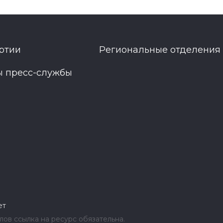
ртии
Региональные отделения
ы пресс-службы
ет
ов ссылка на ресурс обязательна.