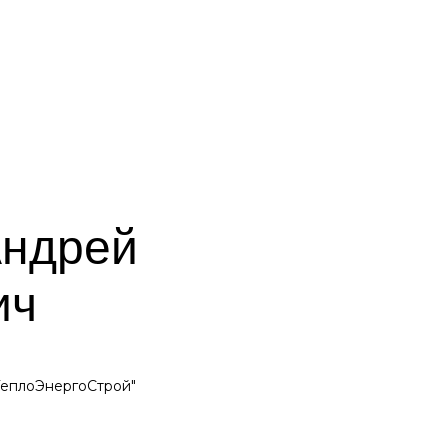
Андрей
ич
ТеплоЭнергоСтрой"