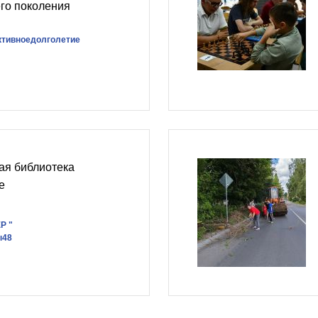
го поколения
ктивноедолголетие
ая библиотека
е
Р "
ы48