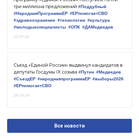
три миллиона предложений
#Поддубный
#НароднаяПрограммаЕР
#ЕРпомогаетСВО
#здравоохранение
#технологии
#культура
#молодыеспециалисты
#ОПК
#ДАМедведев
22.07.26
Съезд «Единой России» выдвинул кандидатов в
депутаты Госдумы IX созыва
#Путин
#Медведев
#СъездЕР
#народнаяпрограммаЕР
#выборы2026
#ЕРпомогаетСВО
28.06.26
Все новости