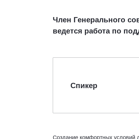
Член Генерального сов
ведется работа по по
Спикер
Создание комфортных условий д