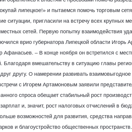
Покупай липецкое!» и пытаемся помочь торговым сет
ие ситуации, пригласили на встречу всех крупных м
естных сетей. Первую попытку взаимодействия удач
лючился врио губернатора Липецкой области Игорь 
р Афанасьев. – В конце ноября он встретился с ме
й. Благодаря вмешательству в ситуацию главы реги
друг другу. О намерении развивать взаимовыгодное
стречи с Игорем Артамоновым заявили представител
ванного спроса обещает стабильный рост производст
арплат и, значит, рост налоговых отчислений в бюд
ольше возможностей для развития, средства направ
парков и благоустройство общественных пространств.