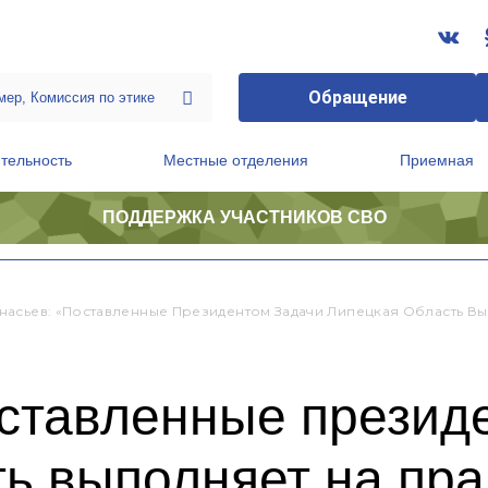
Обращение
тельность
Местные отделения
Приемная
ПОДДЕРЖКА УЧАСТНИКОВ СВО
ственной приемной Председателя Партии
Президиум регионального политического совета
насьев: «Поставленные Президентом Задачи Липецкая Область Вы
ставленные презид
ь выполняет на пра