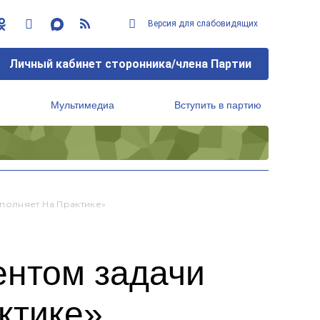
Версия для слабовидящих
Личный кабинет сторонника/члена Партии
Мультимедиа
Вступить в партию
Региональный исполнительный комитет
полняет На Практике»
ентом задачи
ктике»