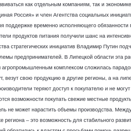
виваться как отдельным компаниям, так и экономике
иная Россия» и член Агентства социальных инициат
я поддержке временно исполняющего обязанности 
ели продуктов питания получили шанс на интенсивн
тва стратегических инициатив Владимир Путин подч
лемы предпринимателей. В Липецкой области эта ра
 агропромышленным комплексом сложилась парадок
ут, везут свою продукцию в другие регионы, а на ли
роизводители теряют доступ к покупателю и не могу
ются возможности покупать свежие местные продукт
ель не может нарастить объемы производства. Между
е региона – это возможность для стабильного разви
й обратились к властям с просьбами помочь разреш