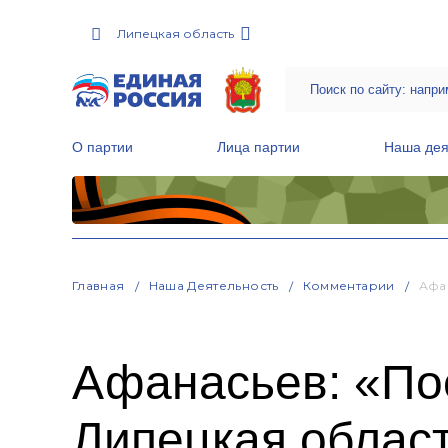
Липецкая область
О партии
Лица партии
Наша дея
Местные общественные приемные Партии
Руководитель Региональной обще
Народная программа «Единой России»
Главная
Наша Деятельность
Комментарии
Афа
Афанасьев: «По
Липецкая област