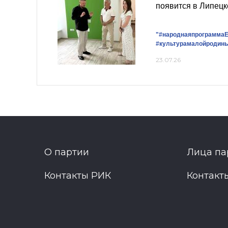
появится в Липецк
"#народнаяпрограммаЕ
#культурамалойродин
23.07.26
О партии
Лица па
Контакты РИК
Контакт