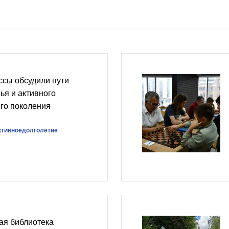
ссы обсудили пути
ья и активного
го поколения
ктивноедолголетие
ая библиотека