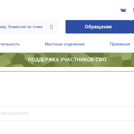
Обращение
тельность
Местные отделения
Приемная
ПОДДЕРЖКА УЧАСТНИКОВ СВО
ственной приемной Председателя Партии
Президиум регионального политического совета