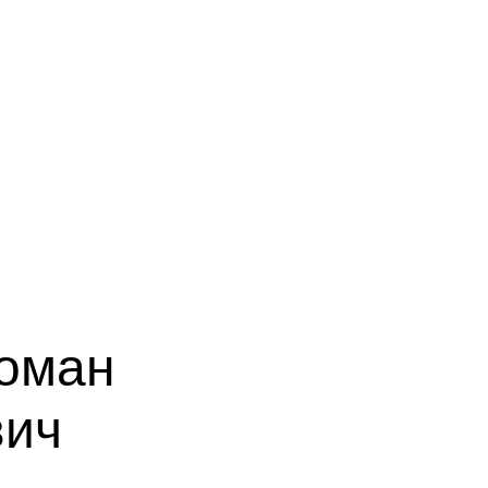
оман
вич