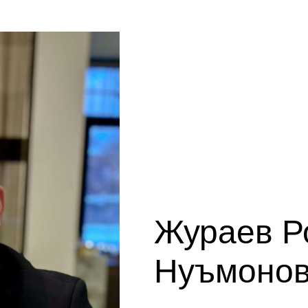
Жураев Р
Нуъмоно