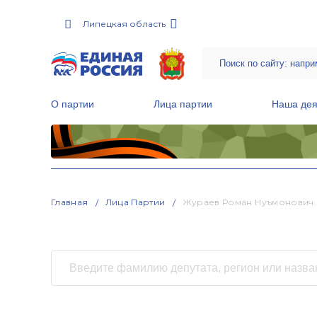
Липецкая область
О партии
Лица партии
Наша дея
Местные общественные приемные Партии
Руководитель Региональной обще
Народная программа «Единой России»
Главная
Лица Партии
Жураев Роман Нуъмонович