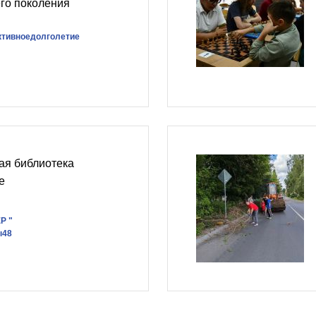
го поколения
ктивноедолголетие
ая библиотека
е
Р "
ы48