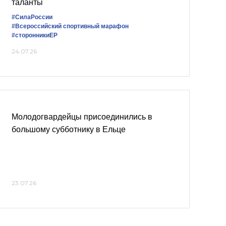
таланты
#СилаРоссии
#Всероссийский спортивный марафон
#сторонникиЕР
24.07.26
Молодогвардейцы присоединились в
большому субботнику в Ельце
23.07.26