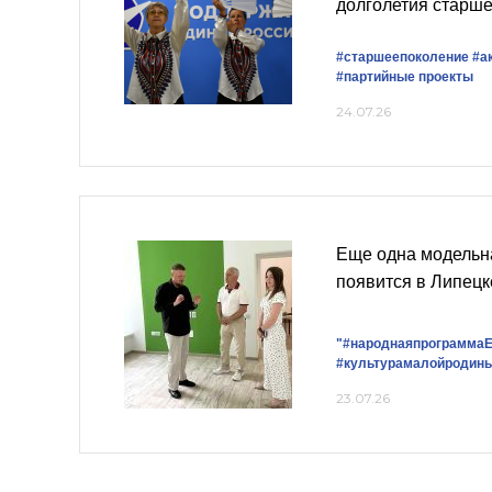
долголетия старше
#старшеепоколение
#а
#партийные проекты
24.07.26
Еще одна модельн
появится в Липецк
"#народнаяпрограммаЕ
#культурамалойродин
23.07.26