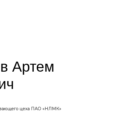
в Артем
ич
вающего цеха ПАО «НЛМК»