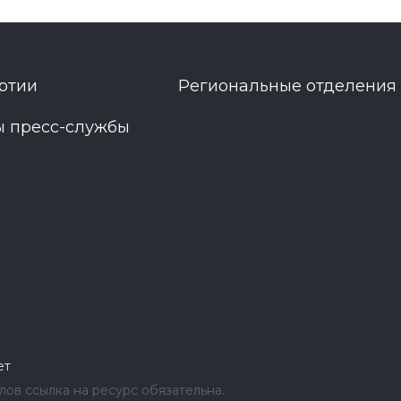
ртии
Региональные отделения
ы пресс-службы
ет
ов ссылка на ресурс обязательна.