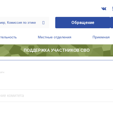
Обращение
тельность
Местные отделения
Приемная
ПОДДЕРЖКА УЧАСТНИКОВ СВО
ственной приемной Председателя Партии
Президиум регионального политического совета
вич