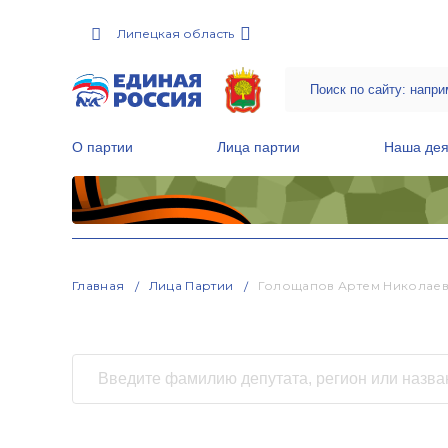
Липецкая область
О партии
Лица партии
Наша дея
Местные общественные приемные Партии
Руководитель Региональной обще
Народная программа «Единой России»
Главная
Лица Партии
Голощапов Артем Николае