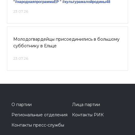
"#народнаяпрограммаЕР "
#культурамалойродины48
23.07.26
Молодогвардейцы присоединились в большому
субботнику в Ельце
23.07.26
О партии
Лица партии
Региональные отделения
Контакты РИК
Контакты пресс-службы