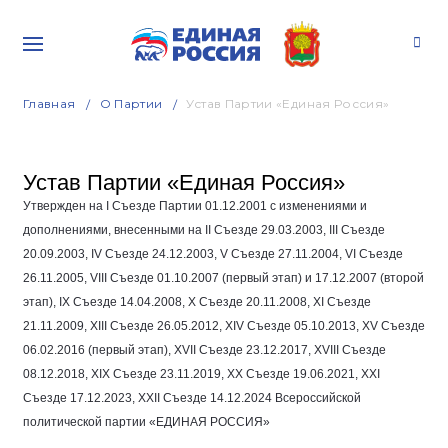
Главная
О Партии
Устав Партии «Единая Россия»
Устав Партии «Единая Россия»
Утвержден на I Съезде Партии
01.12.2001
с изменениями и
дополнениями, внесенными на II Съезде
29.03.2003
, III Съезде
20.09.2003
, IV Съезде
24.12.2003
, V Съезде
27.11.2004
, VI Съезде
26.11.2005
, VIII Съезде
01.10.2007
(первый этап) и
17.12.2007
(второй
этап), IX Съезде
14.04.2008
, Х Съезде
20.11.2008
, ХI Съезде
21.11.2009
, ХIII Съезде
26.05.2012
, ХIV Съезде
05.10.2013
, ХV Съезде
06.02.2016
(первый этап), XVII Съезде
23.12.2017
, XVIII Съезде
08.12.2018
, XIX Съезде
23.11.2019
, XX Съезде
19.06.2021
, XXI
Съезде
17.12.2023
, XXII Съезде
14.12.2024
Всероссийской
политической партии «ЕДИНАЯ РОССИЯ»