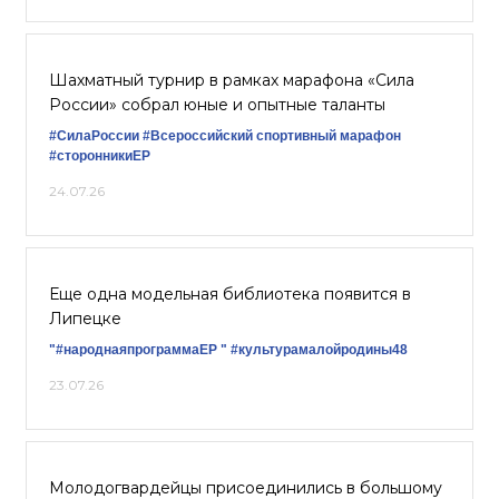
Шахматный турнир в рамках марафона «Сила
России» собрал юные и опытные таланты
#СилаРоссии
#Всероссийский спортивный марафон
#сторонникиЕР
24.07.26
Еще одна модельная библиотека появится в
Липецке
"#народнаяпрограммаЕР "
#культурамалойродины48
23.07.26
Молодогвардейцы присоединились в большому