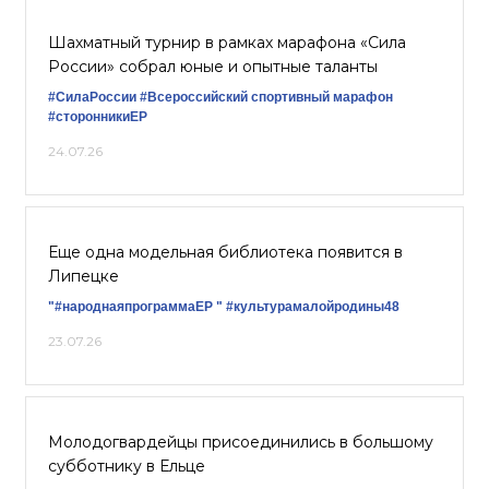
Шахматный турнир в рамках марафона «Сила
России» собрал юные и опытные таланты
#СилаРоссии
#Всероссийский спортивный марафон
#сторонникиЕР
24.07.26
Еще одна модельная библиотека появится в
Липецке
"#народнаяпрограммаЕР "
#культурамалойродины48
23.07.26
Молодогвардейцы присоединились в большому
субботнику в Ельце