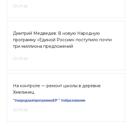
23.07.26
Дмитрий Медведев: В новую Народную
программу «Единой России» поступило почти
три миллиона предложений
23.07.26
На контроле — ремонт школы в деревне
Хмелинец
"#народнаяпрограммаЕР "
#образование
22.07.26