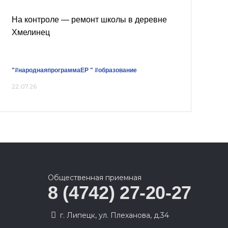
На контроле — ремонт школы в деревне
Хмелинец
"#народнаяпрограммаЕР "
#образование
22.07.26
Общественная приемная
8 (4742) 27-20-27
г. Липецк, ул. Плеханова, д.34