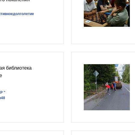
ктивноедолголетие
ая библиотека
е
Р "
ы48