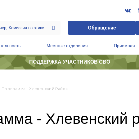
Обращение
тельность
Местные отделения
Приемная
ПОДДЕРЖКА УЧАСТНИКОВ СВО
ственной приемной Председателя Партии
Президиум регионального политического совета
 Программа - Хлевенский Район
амма - Хлевенский 