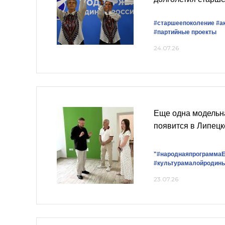
#старшеепоколение
#а
#партийные проекты
24.07.26
Еще одна модельн
появится в Липецк
"#народнаяпрограммаЕ
#культурамалойродин
23.07.26