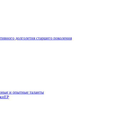
тивного долголетия старшего поколения
юные и опытные таланты
икиЕР