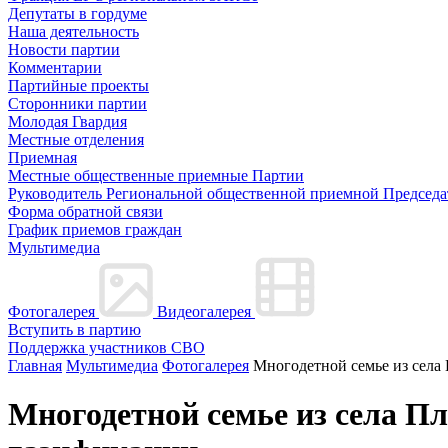
Депутаты в гордуме
Наша деятельность
Новости партии
Комментарии
Партийные проекты
Сторонники партии
Молодая Гвардия
Местные отделения
Приемная
Местные общественные приемные Партии
Руководитель Региональной общественной приемной Председа
Форма обратной связи
График приемов граждан
Мультимедиа
Фотогалерея
Видеогалерея
Вступить в партию
Поддержка участников СВО
Главная
Мультимедиа
Фотогалерея
Многодетной семье из села
Многодетной семье из села П