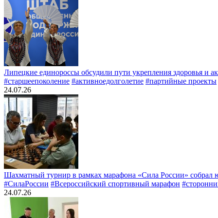
Липецкие единороссы обсудили пути укрепления здоровья и ак
#старшеепоколение
#активноедолголетие
#партийные проекты
24.07.26
Шахматный турнир в рамках марафона «Сила России» собрал 
#СилаРоссии
#Всероссийский спортивный марафон
#сторонн
24.07.26