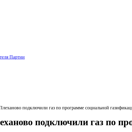
теля Партии
 Плеханово подключили газ по программе социальной газифика
леханово подключили газ по п