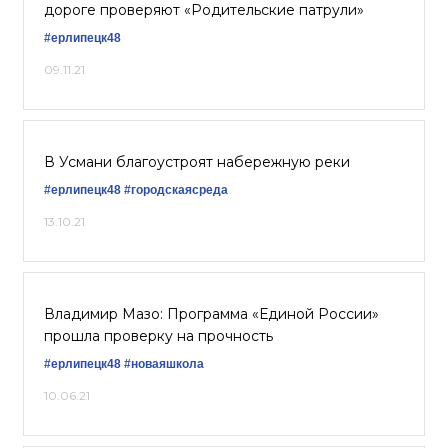
дороге проверяют «Родительские патрули»
#ерлипецк48
09.11.21
В Усмани благоустроят набережную реки
#ерлипецк48
#городскаясреда
13.10.21
Владимир Мазо: Программа «Единой России»
прошла проверку на прочность
#ерлипецк48
#новаяшкола
10.06.21