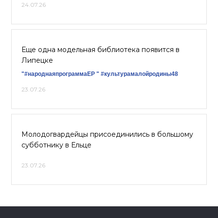
24.07.26
Еще одна модельная библиотека появится в
Липецке
"#народнаяпрограммаЕР "
#культурамалойродины48
23.07.26
Молодогвардейцы присоединились в большому
субботнику в Ельце
23.07.26