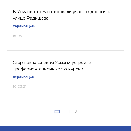
В Усмани отремонтировали участок дороги на
улице Радищева
#ерлипецк48
18.05.21
Старшеклассникам Усмани устроили
профориентационные экскурсии
#ерлипецк48
10.03.21
1
2