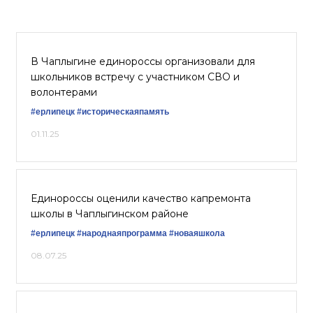
В Чаплыгине единороссы организовали для
школьников встречу с участником СВО и
волонтерами
#ерлипецк
#историческаяпамять
01.11.25
Единороссы оценили качество капремонта
школы в Чаплыгинском районе
#ерлипецк
#народнаяпрограмма
#новаяшкола
08.07.25