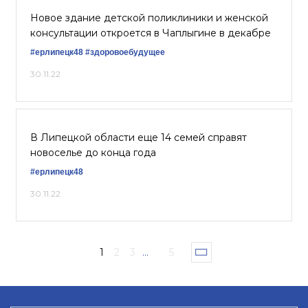
Новое здание детской поликлиники и женской
консультации откроется в Чаплыгине в декабре
#ерлипецк48
#здоровоебудущее
30.11.22
В Липецкой области еще 14 семей справят
новоселье до конца года
#ерлипецк48
30.11.22
1
2
3
...
5