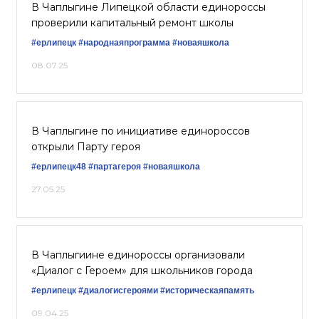
В Чаплыгине Липецкой области единороссы
проверили капитальный ремонт школы
#ерлипецк
#народнаяпрограмма
#новаяшкола
08.07.25
В Чаплыгине по инициативе единороссов
открыли Парту героя
#ерлипецк48
#партагероя
#новаяшкола
27.05.25
В Чаплыгиине единороссы организовали
«Диалог с Героем» для школьников города
#ерлипецк
#диалогисгероями
#историческаяпамять
09.04.25