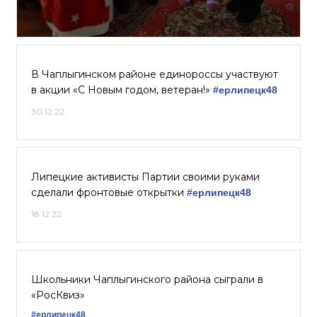
В Чаплыгинском районе единороссы участвуют
в акции «С Новым годом, ветеран!»
#ерлипецк48
30.12.22
Липецкие активисты Партии своими руками
сделали фронтовые открытки
#ерлипецк48
18.12.22
Школьники Чаплыгинского района сыграли в
«РосКвиз»
#ерлипецк48