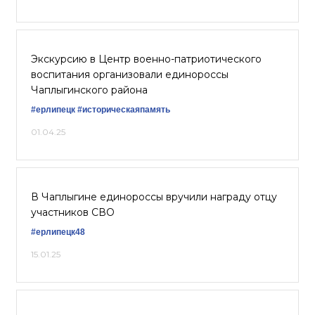
Экскурсию в Центр военно-патриотического
воспитания организовали единороссы
Чаплыгинского района
#ерлипецк
#историческаяпамять
01.04.25
В Чаплыгине единороссы вручили награду отцу
участников СВО
#ерлипецк48
15.01.25