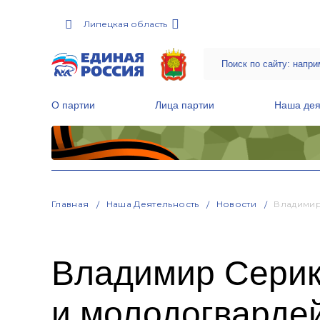
Липецкая область
О партии
Лица партии
Наша дея
Местные общественные приемные Партии
Руководитель Региональной обще
Народная программа «Единой России»
Главная
Наша Деятельность
Новости
Владимир
Владимир Серик
и молодогварде