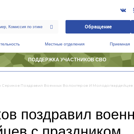
Обращение
тельность
Местные отделения
Приемная
ПОДДЕРЖКА УЧАСТНИКОВ СВО
ственной приемной Председателя Партии
Президиум регионального политического совета
 Сериков Поздравил Военных Волонтеров И Молодогвардейцев
ов поздравил воен
йцев с праздником