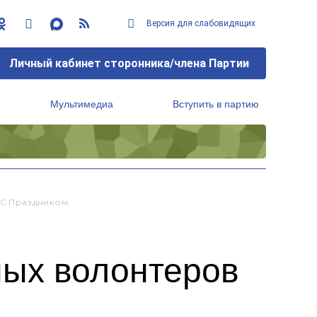
Версия для слабовидящих
Личный кабинет сторонника/члена Партии
Мультимедиа
Вступить в партию
Региональный исполнительный комитет
 С Праздником
ных волонтеров