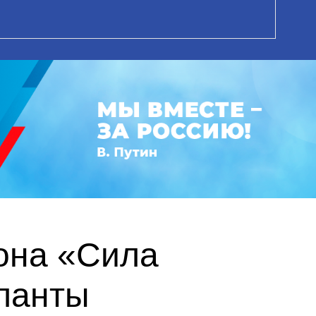
она «Сила
ланты