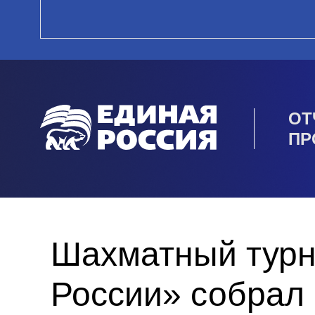
ОТ
ПР
Шахматный турн
России» собрал