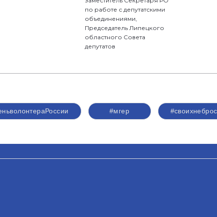
заместитель Секретаря РО
по работе с депутатскими
объединениями,
Председатель Липецкого
областного Совета
депутатов
еньволонтераРоссии
#мгер
#своихнебро