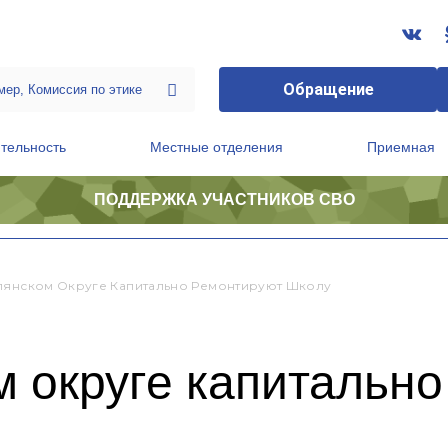
Обращение
тельность
Местные отделения
Приемная
ПОДДЕРЖКА УЧАСТНИКОВ СВО
ственной приемной Председателя Партии
Президиум регионального политического совета
лянском Округе Капитально Ремонтируют Школу
м округе капитальн