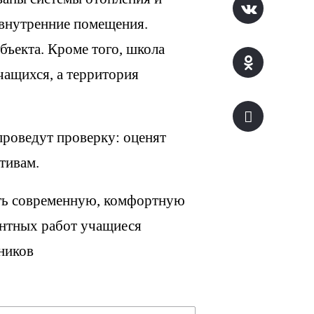
 внутренние помещения.
ъекта. Кроме того, школа
чащихся, а территория
проведут проверку: оценят
тивам.
ать современную, комфортную
онтных работ учащиеся
ников