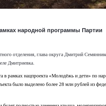
рамках народной программы Партии
тного отделения, глава округа Дмитрий Семяннико
еле Дмитриевка.
рта в рамках нацпроекта «Молодёжь и дети» по н
ъекта было выделено более 28 млн рублей из феде
и будет полностью заменена крыша, модернизиро