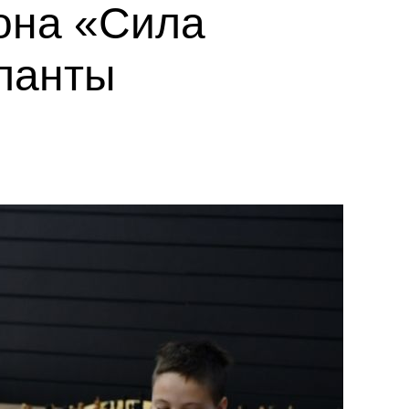
она «Сила
ланты