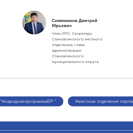
Семянников Дмитрий
Юрьевич
Член РПС, Секретарь
Становлянского местного
отделения, глава
администрации
Становлянского
муниципального округа
"#народнаяпрограммаЕР "
#местные отделения парти