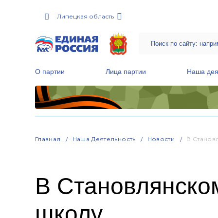
Липецкая область
О партии
Лица партии
Наша дея
Местные общественные приемные Партии
Руководитель Региональной обще
Народная программа «Единой России»
Главная
Наша Деятельность
Новости
В Станов
В Становлянско
школу