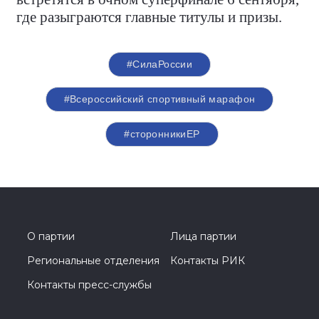
где разыграются главные титулы и призы.
#СилаРоссии
#Всероссийский спортивный марафон
#сторонникиЕР
О партии
Лица партии
Региональные отделения
Контакты РИК
Контакты пресс-службы