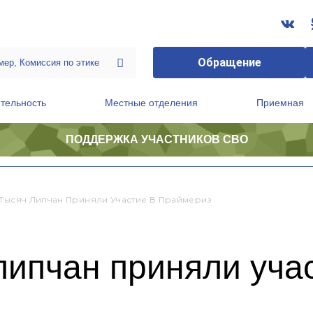
Обращение
тельность
Местные отделения
Приемная
ПОДДЕРЖКА УЧАСТНИКОВ СВО
ственной приемной Председателя Партии
Президиум регионального политического совета
 Тысяч Липчан Приняли Участие В Праймериз
липчан приняли уча