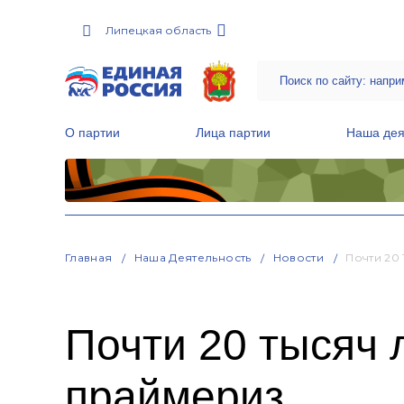
Липецкая область
О партии
Лица партии
Наша дея
Местные общественные приемные Партии
Руководитель Региональной обще
Народная программа «Единой России»
Главная
Наша Деятельность
Новости
Почти 20
Почти 20 тысяч 
праймериз