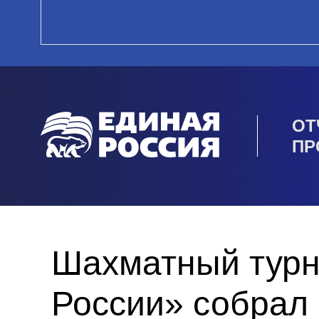
ОТ
ПР
Шахматный турн
России» собрал