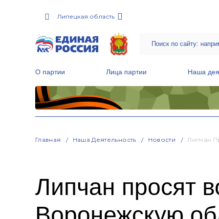
Липецкая область
О партии
Лица партии
Наша дея
Местные общественные приемные Партии
Руководитель Региональной обще
Народная программа «Единой России»
Главная
Наша Деятельность
Новости
Липчан П
Липчан просят в
Воронежскую об