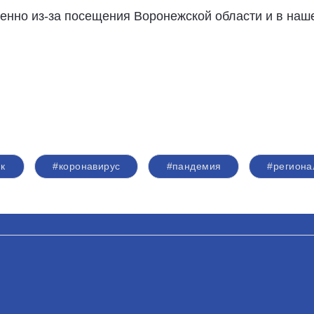
енно из-за посещения Воронежской области и в наш
к
#коронавирус
#пандемия
#регион