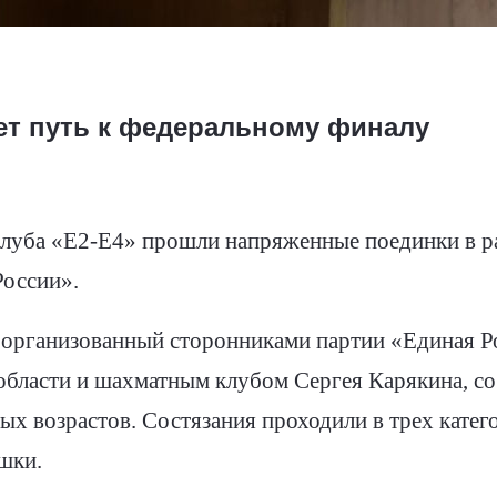
ет путь к федеральному финалу
клуба «Е2-Е4» прошли напряженные поединки в р
России».
организованный сторонниками партии «Единая Ро
области и шахматным клубом Сергея Карякина, с
ых возрастов. Состязания проходили в трех катего
шки.