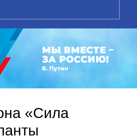
она «Сила
ланты