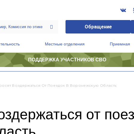
Обращение
тельность
Местные отделения
Приемная
ПОДДЕРЖКА УЧАСТНИКОВ СВО
ственной приемной Председателя Партии
Президиум регионального политического совета
росят Воздержаться От Поездок В Воронежскую Область
оздержаться от поез
ласть