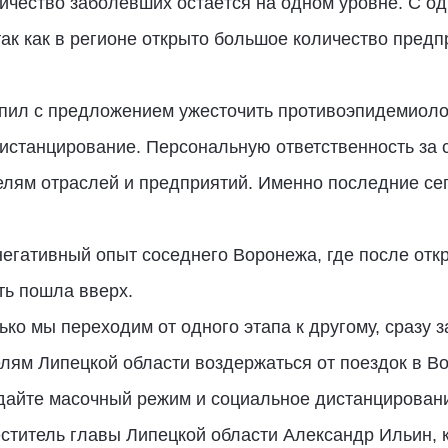
личество заболевших остаётся на одном уровне. С од
так как в регионе открыто большое количество предп
пил с предложением ужесточить противоэпидемиоло
истанцирование. Персональную ответственность за 
елям отраслей и предприятий. Именно последние се
егативный опыт соседнего Воронежа, где после откр
ть пошла вверх.
лько мы переходим от одного этапа к другому, сразу
лям Липецкой области воздержаться от поездок в В
юдайте масочный режим и социальное дистанцирован
ститель главы Липецкой области Александр Ильин, 