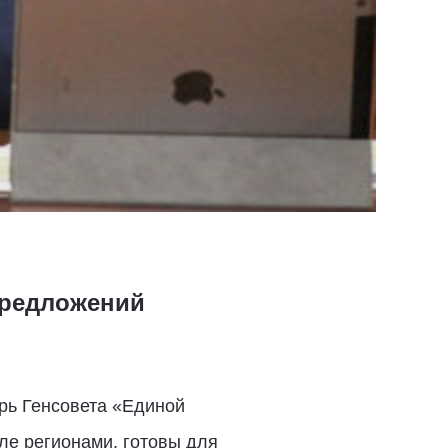
предложений
рь Генсовета «Единой
ле регионами, готовы для