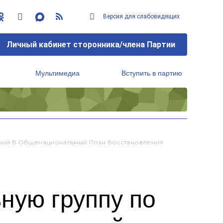
Версия для слабовидящих
Личный кабинет сторонника/члена Партии
Мультимедиа
Вступить в партию
Региональный исполнительный комитет
ний В Общенациональный План Восстановления
ную группу по