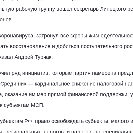
льную рабочую группу вошел секретарь Липецкого ре
онов.
оронавируса, затронул все сферы жизнедеятельност
чать восстановление и добиться поступательного ро
казал Андрей Турчак.
вучил ряд инициатив, которые партия намерена пре
 Среди них — кардинальное снижение налоговой наг
а, оказание им мер прямой финансовой поддержки, 
 к субъектам МСП.
убъектам РФ право освобождать субъекты малого и
ты региональных налогов и налогов по специаль