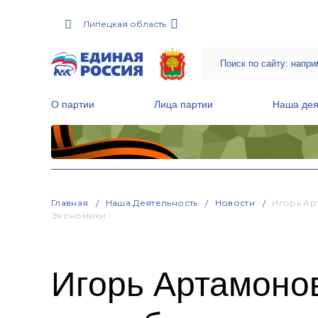
Липецкая область
О партии
Лица партии
Наша дея
Местные общественные приемные Партии
Руководитель Региональной обще
Народная программа «Единой России»
Главная
Наша Деятельность
Новости
Игорь Ар
Экономики
Игорь Артамоно