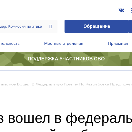
Обращение
тельность
Местные отделения
Приемная
ПОДДЕРЖКА УЧАСТНИКОВ СВО
ственной приемной Председателя Партии
Президиум регионального политического совета
тамонов Вошел В Федеральную Группу По Разработке Предложе
в вошел в федераль