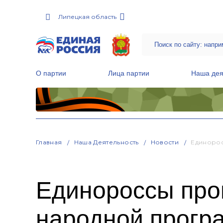
Липецкая область
О партии
Лица партии
Наша дея
Местные общественные приемные Партии
Руководитель Региональной обще
Народная программа «Единой России»
Главная
Наша Деятельность
Новости
Единорос
Единороссы пров
народной прогр