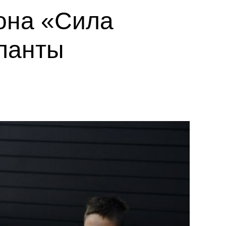
она «Сила
ланты