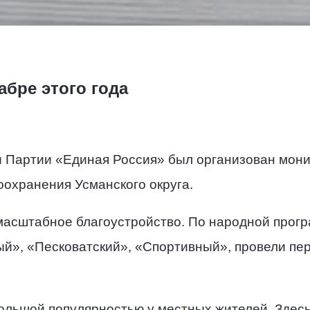
абре этого года
 Партии «Единая Россия» был организован мон
оохранения Усманского округа.
 масштабное благоустройство. По народной прог
й», «Песковатский», «Спортивный», провели пер
ольшой популярностью у местных жителей. Здесь