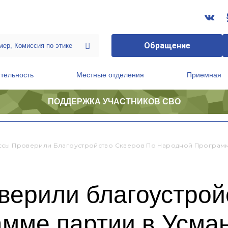
Обращение
тельность
Местные отделения
Приемная
ПОДДЕРЖКА УЧАСТНИКОВ СВО
ственной приемной Председателя Партии
Президиум регионального политического совета
сы Проверили Благоустройство Скверов По Народной Программ
ерили благоустройс
амме партии в Усма