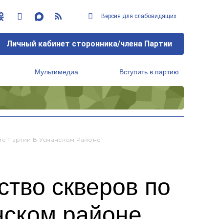
Версия для слабовидящих
Личный кабинет сторонника/члена Партии
Мультимедиа
Вступить в партию
Региональный исполнительный комитет
е Партии В Усманском Районе
тво скверов по
нском районе