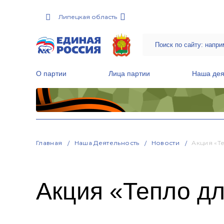
Липецкая область
О партии
Лица партии
Наша дея
Местные общественные приемные Партии
Руководитель Региональной обще
Народная программа «Единой России»
Главная
Наша Деятельность
Новости
Акция «Т
Акция «Тепло дл