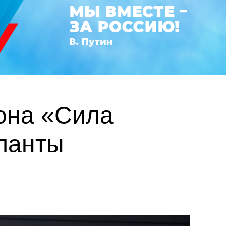
она «Сила
ланты