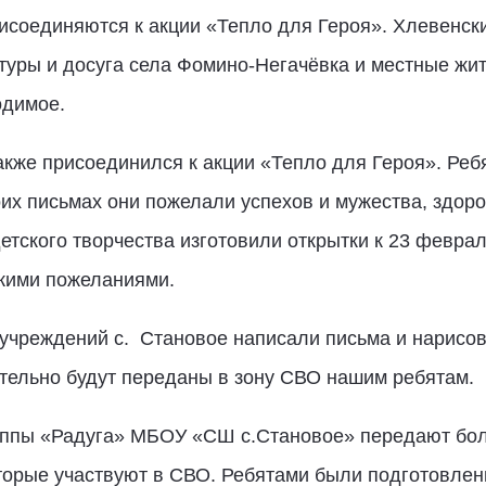
соединяются к акции «Тепло для Героя». Хлевенски
туры и досуга села Фомино-Негачёвка и местные жи
одимое.
акже присоединился к акции «Тепло для Героя». Ре
оих письмах они пожелали успехов и мужества, здор
тского творчества изготовили открытки к 23 феврал
кими пожеланиями.
учреждений с.
Становое написали письма и нарисо
тельно будут переданы в зону СВО нашим ребятам.
уппы «Радуга» МБОУ «СШ с.Становое» передают бол
торые участвуют в СВО. Ребятами были подготовлен