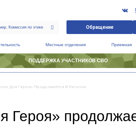
Обращение
тельность
Местные отделения
Приемная
ПОДДЕРЖКА УЧАСТНИКОВ СВО
ственной приемной Председателя Партии
Президиум регионального политического совета
епло Для Героя» Продолжается В Регионе
я Героя» продолжае