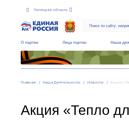
Липецкая область
О партии
Лица партии
Наша дея
Местные общественные приемные Партии
Руководитель Региональной обще
Народная программа «Единой России»
Главная
Наша Деятельность
Новости
Акция «Т
Акция «Тепло дл