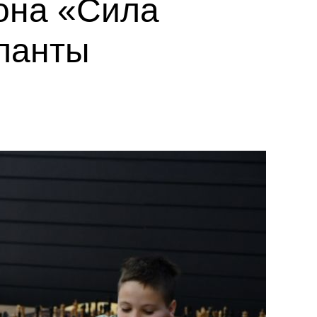
она «Сила
ланты