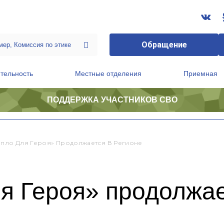
Обращение
тельность
Местные отделения
Приемная
ПОДДЕРЖКА УЧАСТНИКОВ СВО
ственной приемной Председателя Партии
Президиум регионального политического совета
епло Для Героя» Продолжается В Регионе
я Героя» продолжае