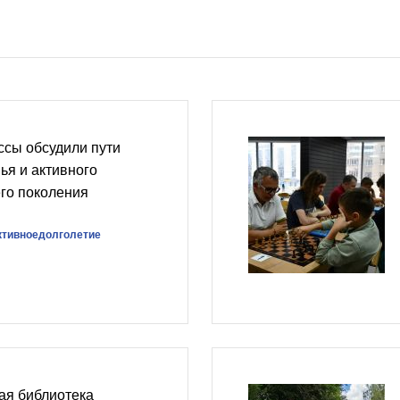
ссы обсудили пути
ья и активного
го поколения
ктивноедолголетие
ая библиотека