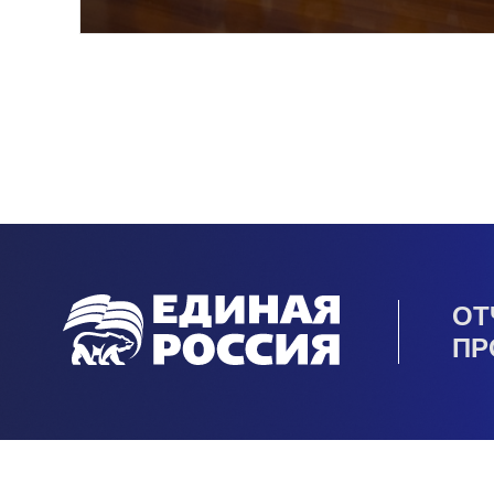
ОТ
ПР