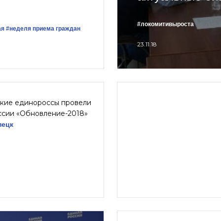
#локомитивыроста
ая
#неделя приема граждан
23.11.18
кие единороссы провели
ссии «Обновление-2018»
пецк