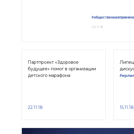
#общественнаяприемн
26.11.18
Партпроект «Здоровое
Липец
будущее» помог в организации
диску
детского марафона
#ерли
22.11.18
15.11.18