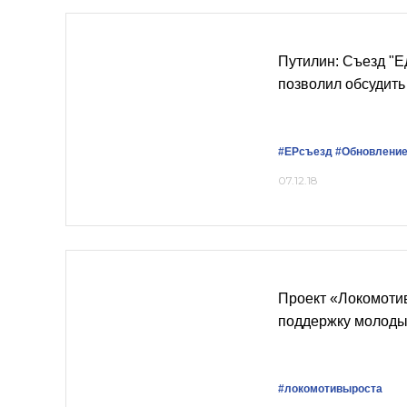
Путилин: Съезд "Е
позволил обсудит
#ЕРсъезд
#Обновлени
07.12.18
Проект «Локомоти
поддержку молод
#локомотивыроста