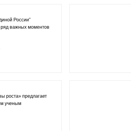
диной России"
ь ряд важных моментов
е
вы роста» предлагает
ым ученым