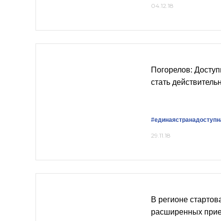
04.12.18
Погорелов: Доступ
стать действитель
#единаястранадоступн
29.11.18
В регионе стартов
расширенных при