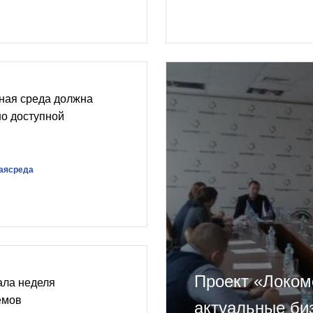
ная среда должна
но доступной
аясреда
Проект «Локом
ала неделя
емов
актуальные би