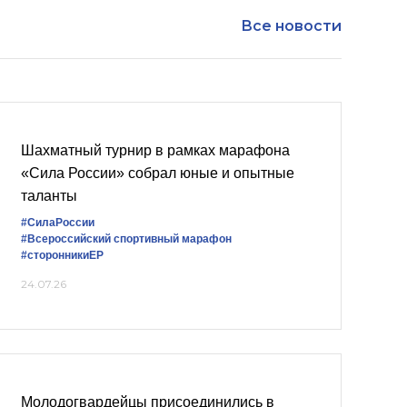
Все новости
Шахматный турнир в рамках марафона
«Сила России» собрал юные и опытные
таланты
#СилаРоссии
#Всероссийский спортивный марафон
#сторонникиЕР
24.07.26
Молодогвардейцы присоединились в