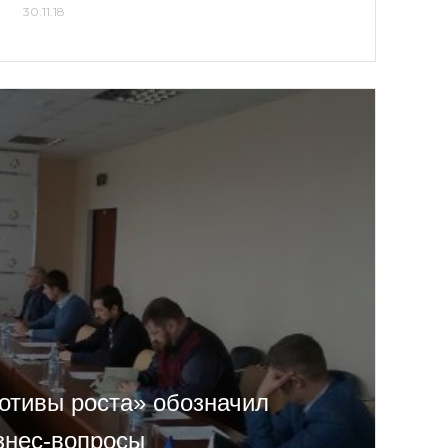
30.11.18
отивы роста» обозначил
знес-вопросы