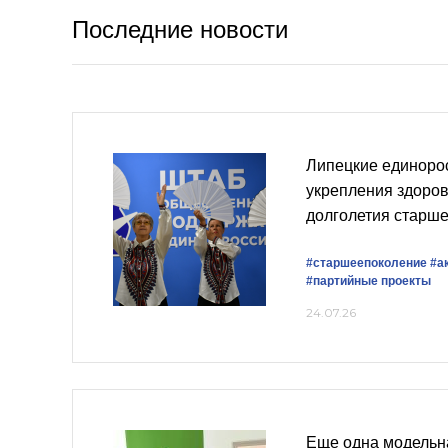
Последние новости
Липецкие единоро
укрепления здоров
долголетия старше
#старшеепоколение
#а
#партийные проекты
24.07.26
Еще одна модельн