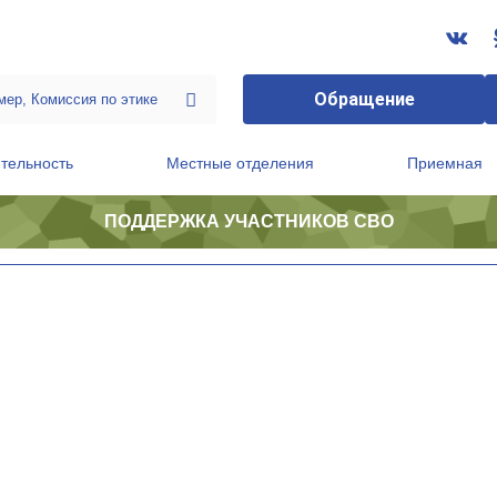
Обращение
тельность
Местные отделения
Приемная
ПОДДЕРЖКА УЧАСТНИКОВ СВО
ственной приемной Председателя Партии
Президиум регионального политического совета