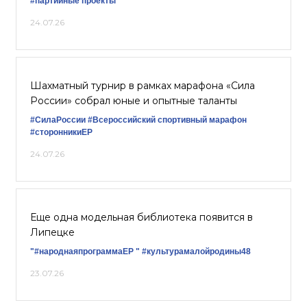
#партийные проекты
24.07.26
Шахматный турнир в рамках марафона «Сила
России» собрал юные и опытные таланты
#СилаРоссии
#Всероссийский спортивный марафон
#сторонникиЕР
24.07.26
Еще одна модельная библиотека появится в
Липецке
"#народнаяпрограммаЕР "
#культурамалойродины48
23.07.26