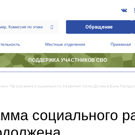
Обращение
тельность
Местные отделения
Приемная
ПОДДЕРЖКА УЧАСТНИКОВ СВО
ственной приемной Председателя Партии
Президиум регионального политического совета
илин: Программа Социального Развития Села Должна Быть Продо
мма социального р
одолжена