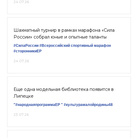
24.07.26
Шахматный турнир в рамках марафона «Сила
России» собрал юные и опытные таланты
#СилаРоссии
#Всероссийский спортивный марафон
#сторонникиЕР
24.07.26
Еще одна модельная библиотека появится в
Липецке
"#народнаяпрограммаЕР "
#культурамалойродины48
23.07.26